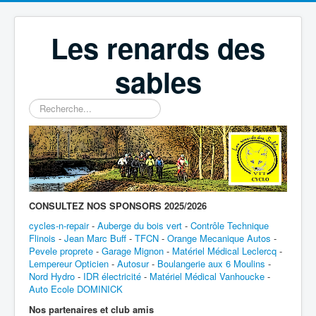
Les renards des
sables
Rechercher
CONSULTEZ NOS SPONSORS 2025/2026
cycles-n-repair
-
Auberge du bois vert
-
Contrôle Technique
Flinois
-
Jean Marc Buff
-
TFCN
-
Orange Mecanique Autos
-
Pevele proprete
-
Garage Mignon
-
Matériel Médical Leclercq
-
Lempereur Opticien
-
Autosur
-
Boulangerie aux 6 Moulins
-
Nord Hydro
-
IDR électricité
-
Matériel Médical Vanhoucke
-
Auto Ecole DOMINICK
Nos partenaires et club amis