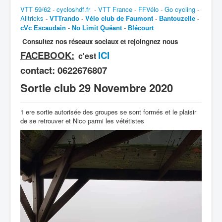
VTT 59/62
-
cycloshdf.fr
-
VTT France
-
FFVélo
-
Go cycling
-
Alltricks
Vélo club de Faumont
-
VTTrando
-
-
Bantouzelle
-
cVc Escaudain
-
No Limit Quéant
-
Blécourt
Consultez nos réseaux sociaux et rejoingnez nous
FACEBOOK:
ICI
c'est
contact:
0622676807
Sortie club 29 Novembre 2020
1 ere sortie autorisée des groupes se sont formés et le plaisir
de se retrouver et Nico parmi les vététistes