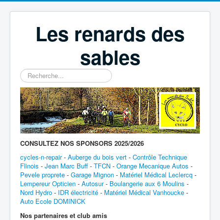
Les renards des
sables
Rechercher
CONSULTEZ NOS SPONSORS 2025/2026
cycles-n-repair
-
Auberge du bois vert
-
Contrôle Technique
Flinois
-
Jean Marc Buff
-
TFCN
-
Orange Mecanique Autos
-
Pevele proprete
-
Garage Mignon
-
Matériel Médical Leclercq
-
Lempereur Opticien
-
Autosur
-
Boulangerie aux 6 Moulins
-
Nord Hydro
-
IDR électricité
-
Matériel Médical Vanhoucke
-
Auto Ecole DOMINICK
Nos partenaires et club amis