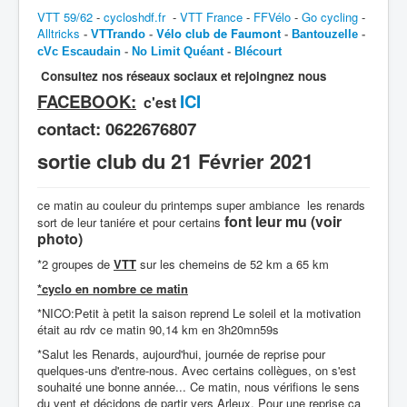
VTT 59/62
-
cycloshdf.fr
-
VTT France
-
FFVélo
-
Go cycling
-
Alltricks
Vélo club de Faumont
-
VTTrando
-
-
Bantouzelle
-
cVc Escaudain
-
No Limit Quéant
-
Blécourt
Consultez nos réseaux sociaux et rejoingnez nous
FACEBOOK:
ICI
c'est
contact:
0622676807
sortie club du 21 Février 2021
ce matin au couleur du printemps super ambiance les renards
font leur mu (voir
sort de leur taniére et pour certains
photo)
*2 groupes de
VTT
sur les chemeins de 52 km a 65 km
*cyclo en nombre ce matin
*NICO:Petit à petit la saison reprend Le soleil et la motivation
était au rdv ce matin 90,14 km en 3h20mn59s
*
Salut les Renards, aujourd'hui, journée de reprise pour
quelques-uns d'entre-nous. Avec certains collègues, on s'est
souhaité une bonne année... Ce matin, nous vérifions le sens
du vent et décidons de partir vers Arleux. Pour une reprise ça